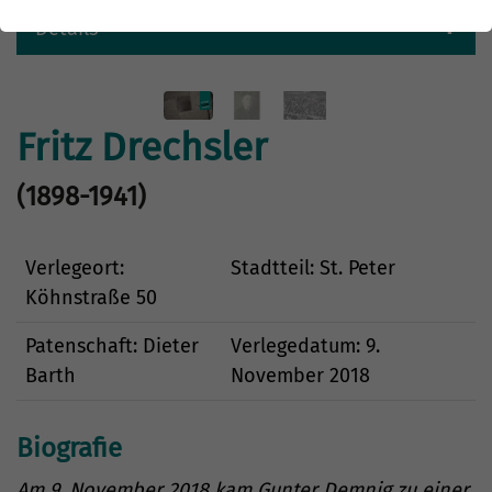
Details
Fritz Drechsler
(1898-1941)
Verlegeort:
Stadtteil: St. Peter
Köhnstraße 50
Patenschaft: Dieter
Verlegedatum: 9.
Barth
November 2018
Biografie
Am 9. November 2018 kam Gunter Demnig zu einer