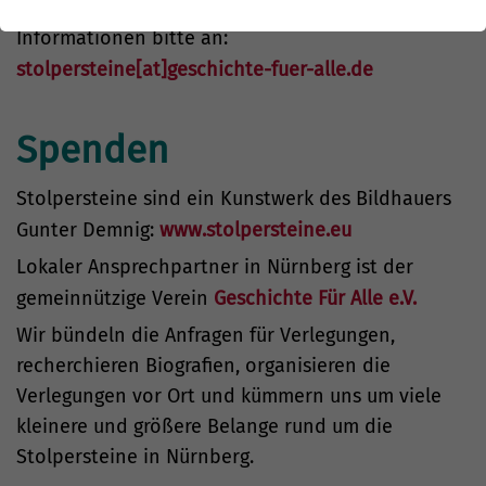
lassen möchten, wenden Sie sich für weitere
Informationen bitte an:
stolpersteine[at]geschichte-fuer-alle.de
Spenden
Stolpersteine sind ein Kunstwerk des Bildhauers
Gunter Demnig:
www.stolpersteine.eu
Lokaler Ansprechpartner in Nürnberg ist der
gemeinnützige Verein
Geschichte Für Alle e.V.
Wir bündeln die Anfragen für Verlegungen,
recherchieren Biografien, organisieren die
Verlegungen vor Ort und kümmern uns um viele
kleinere und größere Belange rund um die
Stolpersteine in Nürnberg.