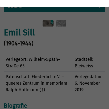
Details
Emil Sill
(1904-1944)
Verlegeort: Wilhelm-Späth-
Stadtteil:
Straße 65
Bleiweiss
Patenschaft: Fliederlich e.V. –
Verlegedatum:
queeres Zentrum in memoriam
6. November
Ralph Hoffmann (†)
2019
Biografie