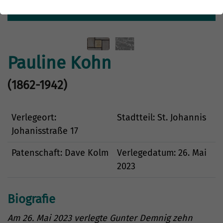
Details
Pauline Kohn
(1862-1942)
Verlegeort:
Stadtteil: St. Johannis
Johanisstraße 17
Patenschaft: Dave Kolm
Verlegedatum: 26. Mai
2023
Biografie
Am 26. Mai 2023 verlegte Gunter Demnig zehn