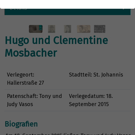
Details
Hugo und Clementine
Mosbacher
Verlegeort:
Stadtteil: St. Johannis
Hallerstraße 27
Patenschaft: Tony und
Verlegedatum: 18.
Judy Vasos
September 2015
Biografien