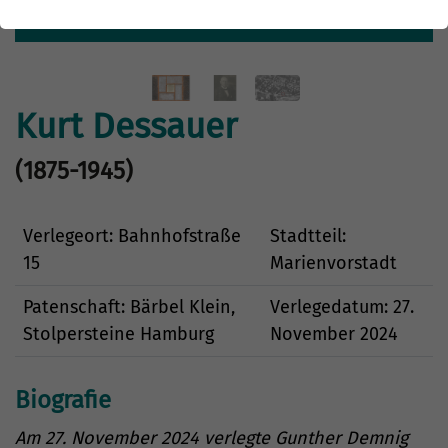
Details
Kurt Dessauer
(1875-1945)
Verlegeort: Bahnhofstraße
Stadtteil:
15
Marienvorstadt
Patenschaft: Bärbel Klein,
Verlegedatum: 27.
Stolpersteine Hamburg
November 2024
Biografie
Am 27. November 2024 verlegte Gunther Demnig