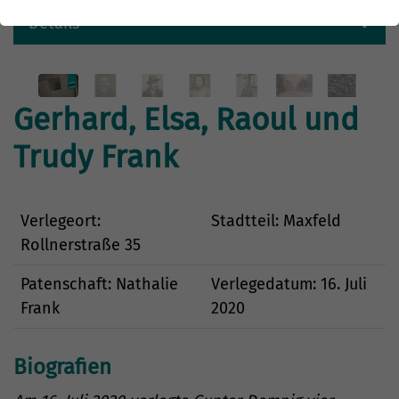
Details
Gerhard, Elsa, Raoul und
Trudy Frank
Verlegeort:
Stadtteil: Maxfeld
Rollnerstraße 35
Patenschaft: Nathalie
Verlegedatum: 16. Juli
Frank
2020
Biografien