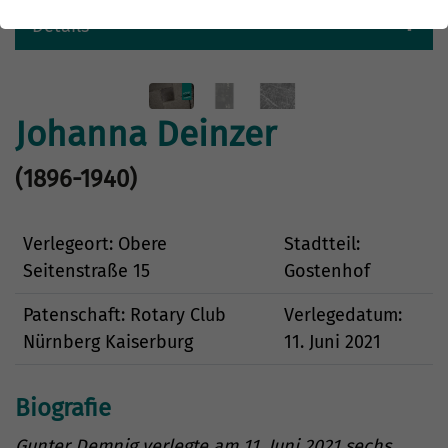
Details
Johanna Deinzer
(1896-1940)
Verlegeort: Obere
Stadtteil:
Seitenstraße 15
Gostenhof
Patenschaft: Rotary Club
Verlegedatum:
Nürnberg Kaiserburg
11. Juni 2021
Biografie
Gunter Demnig verlegte am 11. Juni 2021 sechs