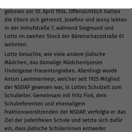
war. Lotte hatte auch eine Schwester Jenny,
geboren am 10. April 1934. Offensichtlich hatten
die Eltern sich getrennt, Josefine und Jenny lebten
in der Imhofstraße 7, während Siegmund und
Lotte im zweiten Stock der Bärenschanzstraße 61
wohnten.
Lotte besuchte, wie viele andere jüdische
Mädchen, das damalige Mädchenlyzeum
Findelgasse-Frauentorgraben. Allerdings wurde
Anton Laemmermeyr, welcher seit 1925 Mitglied
der NSDAP gewesen war, in Lottes Schulzeit zum
Schulleiter. Gemeinsam mit Fritz Fink, dem
Schulreferenten und ehemaligem
Fraktionsvorsitzenden der NSDAP, verfolgte er das
Ziel der judenfreien Schule und setzte sich dafür
ein, dass jüdische Schülerinnen entweder