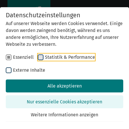
Datenschutzeinstellungen
Auf unserer Webseite werden Cookies verwendet. Einige
davon werden zwingend benötigt, während es uns
andere ermöglichen, Ihre Nutzererfahrung auf unserer
Webseite zu verbessern.
Essenziell
Statistik & Performance
Lotte Zahn
Externe Inhalte
Lotte Zahn wurde am 3. September 1921 in
Alle akzeptieren
Nürnberg geboren. Ihr Vater, Sigmund Zahn, kam
in Ostgalizien zur Welt und arbeitete als
Nur essenzielle Cookies akzeptieren
Privatlehrer. Ihre Mutter war Josel, genannt
Weitere Informationen anzeigen
Josefine, geborene Bluttner, die am 10. Mai 1896 in
Sokolov, ebenfalls in Ostgalizien, geboren worden