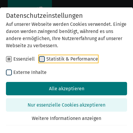
Datenschutzeinstellungen
Auf unserer Webseite werden Cookies verwendet. Einige
davon werden zwingend benötigt, während es uns
andere ermöglichen, Ihre Nutzererfahrung auf unserer
Webseite zu verbessern.
Essenziell
Statistik & Performance
Statement von Fliederlich e.V. zur
Stolpersteinverlegung
Externe Inhalte
Im Oktober 2017 war es soweit, die ersten vier
Alle akzeptieren
Stolpersteine für homosexuelle Opfer des
Nationalsozialismus in Nürnberg wurden durch
Nur essenzielle Cookies akzeptieren
den Künstler Gunter Demnig verlegt.
Oberbürgermeister Ulrich Maly übernahm die
Weitere Informationen anzeigen
Schirmherrschaft. Am Abend vor der Verlegung
fand eine Informationsveranstaltung mit