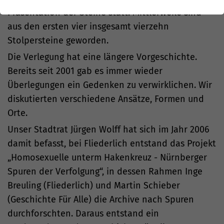
Präsentation der Steine statt. Mittlerweile sind
aus den ersten vier insgesamt vierzehn
Stolpersteine geworden.
Die Verlegung hat eine längere Vorgeschichte.
Bereits seit 2001 gab es immer wieder
Überlegungen ein Gedenken zu verwirklichen. Wir
diskutierten verschiedene Ansätze, Formen und
Orte.
Unser Stadtrat Jürgen Wolff hat sich im Jahr 2006
damit befasst, bei Fliederlich entstand das Projekt
„Homosexuelle unterm Hakenkreuz - Nürnberger
Spuren der Verfolgung“, in dessen Rahmen Inge
Breuling (Fliederlich) und Martin Schieber
(Geschichte Für Alle) die Archive nach Spuren
durchforschten. Daraus entstand ein