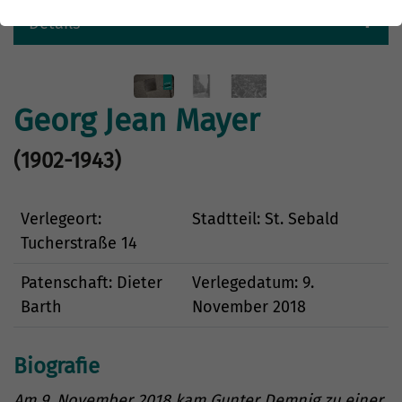
Details
Georg Jean Mayer
(1902-1943)
Verlegeort:
Stadtteil: St. Sebald
Tucherstraße 14
Patenschaft: Dieter
Verlegedatum: 9.
Barth
November 2018
Biografie
Am 9. November 2018 kam Gunter Demnig zu einer