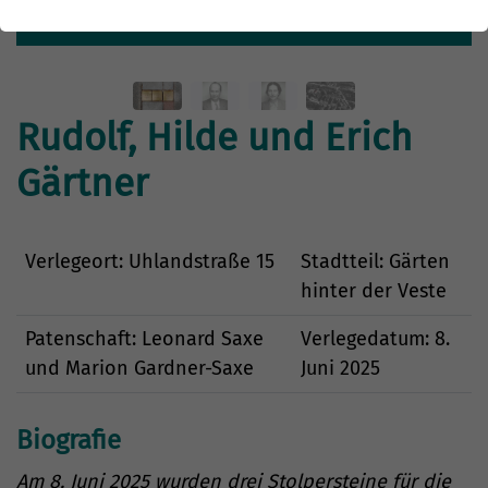
Details
Rudolf, Hilde und Erich
Gärtner
Verlegeort: Uhlandstraße 15
Stadtteil: Gärten
hinter der Veste
Patenschaft: Leonard Saxe
Verlegedatum: 8.
und Marion Gardner-Saxe
Juni 2025
Biografie
Am 8. Juni 2025 wurden drei Stolpersteine für die