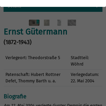
Details
Ernst Gütermann
(1872-1943)
Verlegeort: Theodorstraße 5
Stadtteil:
Wöhrd
Patenschaft: Hubert Rottner
Verlegedatum:
Defet, Thommy Barth u. a.
22. Mai 2004
Biografie
Am 22. Mai 2004 verlegte Gunter Demnig die ersten